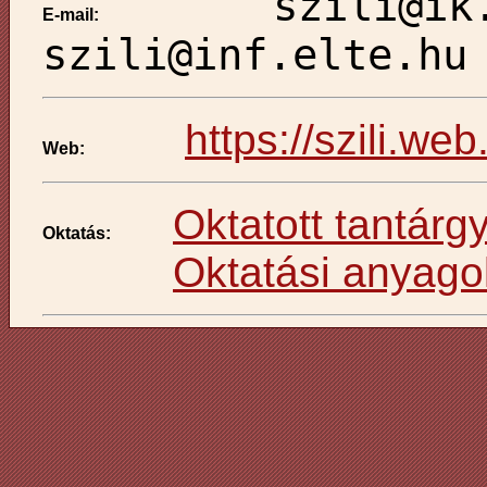
szili@ik
E-mail:
szili@inf.elte.hu
https://szili.web
Web:
Oktatott tantárg
Oktatás:
Oktatási anyago