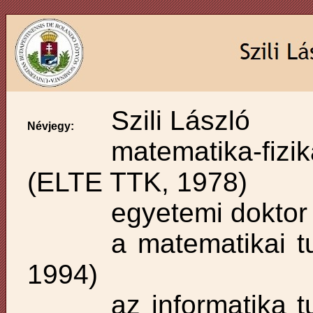
Szili László
Névjegy:
matematika-fizi
(ELTE TTK, 1978)
egyetemi doktor
a matematikai 
1994)
az informatika t